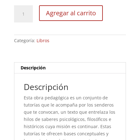
Tus
Agregar al carrito
caminos
hacia
el
bienestar
Categoría:
Libros
físico,
mental
y
social
Descripción
cantidad
Descripción
Esta obra pedagógica es un conjunto de
tutorías que le acompaña por los senderos
que te convocan, un texto que entrelaza los
hilos de saberes psicológicos, filosóficos e
históricos cuya misión es continuar. Estas
tutorías te ofrecen bases conceptuales y